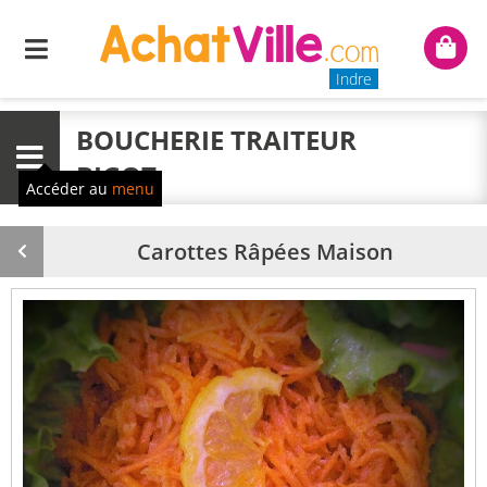
Menu
Mon
panie
Indre
BOUCHERIE TRAITEUR
Menu
BIGOT
Accéder au
menu
Carottes Râpées Maison
Produit
précédent