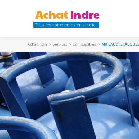
Achat
Indre
Tous les commerces en un clic !
Achat Indre
>
Services
>
Combustibles
>
MR LACOTE JACQUE