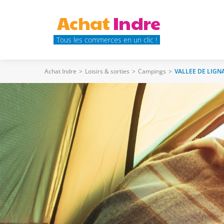
Achat
Indre
Tous les commerces en un clic !
Achat Indre
>
Loisirs & sorties
>
Campings
>
VALLEE DE LIGN