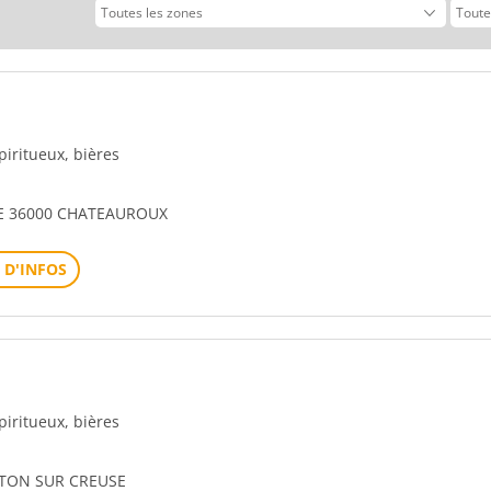
vant
spiritueux, bières
E 36000 CHATEAUROUX
 D'INFOS
spiritueux, bières
NTON SUR CREUSE