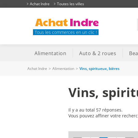
Achat Indre
Toutes les villes
Achat
Indre
Tous les commerces en un clic !
Alimentation
Auto & 2 roues
Bea
Achat Indre
>
Alimentation
>
Vins, spiritueux, bières
Vins, spiri
Il y a au total 57 réponses.
Vous pouvez affiner votre recher